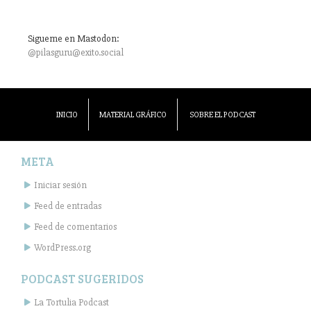
Sigueme en Mastodon:
@pilasguru@exito.social
INICIO
MATERIAL GRÁFICO
SOBRE EL PODCAST
META
Iniciar sesión
Feed de entradas
Feed de comentarios
WordPress.org
PODCAST SUGERIDOS
La Tortulia Podcast