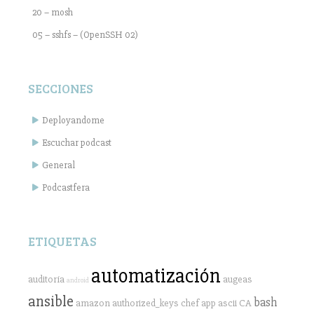
20 – mosh
05 – sshfs – (OpenSSH 02)
SECCIONES
Deployandome
Escuchar podcast
General
Podcastfera
ETIQUETAS
automatización
auditoría
augeas
android
ansible
bash
amazon
authorized_keys
chef
app
ascii
CA