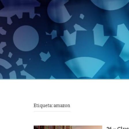
Etiqueta:
amazon
26 – Clu