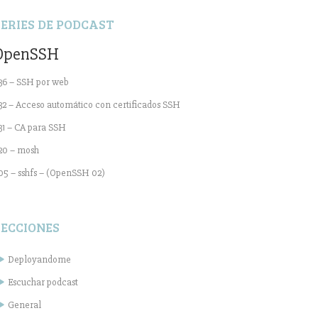
SERIES DE PODCAST
OpenSSH
36 – SSH por web
32 – Acceso automático con certificados SSH
31 – CA para SSH
20 – mosh
05 – sshfs – (OpenSSH 02)
SECCIONES
Deployandome
Escuchar podcast
General