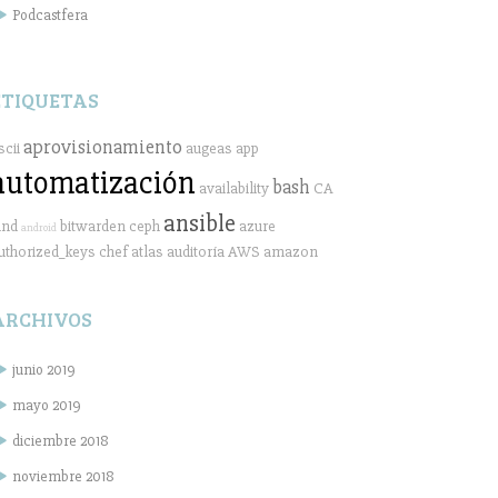
Podcastfera
ETIQUETAS
aprovisionamiento
scii
augeas
app
automatización
bash
availability
CA
ansible
ind
bitwarden
ceph
azure
android
uthorized_keys
chef
atlas
auditoría
AWS
amazon
ARCHIVOS
junio 2019
mayo 2019
diciembre 2018
noviembre 2018