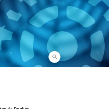
B
ster de Docker