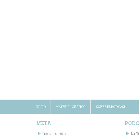
INICIO
MATERIAL GRÁFICO
SOBRE EL PODCAST
META
PODC
Iniciar sesión
La T