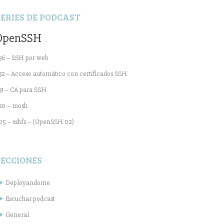
SERIES DE PODCAST
OpenSSH
36 – SSH por web
32 – Acceso automático con certificados SSH
31 – CA para SSH
20 – mosh
05 – sshfs – (OpenSSH 02)
SECCIONES
Deployandome
Escuchar podcast
General