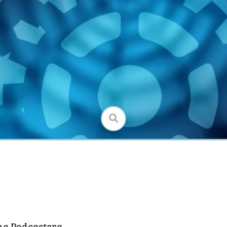
B
na Podcastera