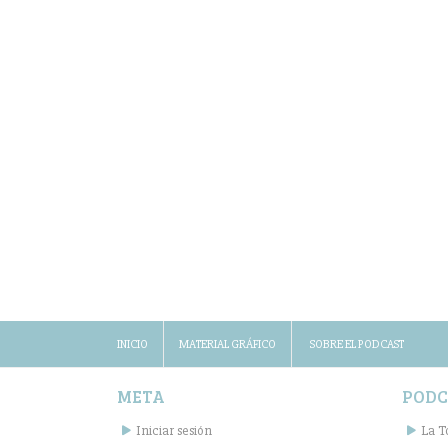
INICIO
MATERIAL GRÁFICO
SOBRE EL PODCAST
META
PODC
Iniciar sesión
La T