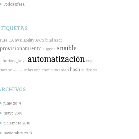
Podcastfera
ETIQUETAS
zure
CA
availability
AWS
bind
ascii
ansible
provisionamiento
augeas
automatización
uthorized_keys
ceph
bash
mazon
atlas
app
chef
bitwarden
auditoría
android
ARCHIVOS
junio 2019
mayo 2019
diciembre 2018
noviembre 2018