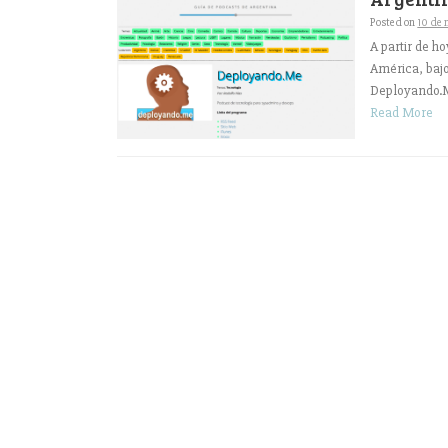
Posted on
10 de 
A partir de h
América, bajo
Deployando.M
Read More