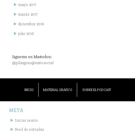
mayo 2017
marzo 2017
diciembre 2016
julio 2016
Sigueme en Mastodon:
@pilasguru@exito.social
INICIO
MATERIAL GRÁFICO
SOBRE EL PODCAST
META
Iniciar sesión
Feed de entradas