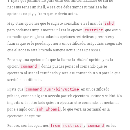
Y fíjate que justamente para estas dos funcionalidades de ssh no
necesita tener un shell, o sea que deberíamos sumarlas a las
opciones no-pty y from que te decía antes.
Hay otras opciones que te sugiero consultar en el man de
sshd
pero podemos simplemente utilizar la opción
que es un
restrict
comodín que engloba todas las opciones restrictivas, presentes y
futuras que se le puedan poner a un certificado, así podrás asegurarte
que el acceso está limitado aunque actualices OpenSSH.
Pero hay una opción más que la llamo la '
última
' opción, y es la
opción
donde puedes poner el comando que se
command=
ejecutará al usar el certificado y será ese comando si o si para lo que
servirá el certificado.
Fíjate que
en un certificado
command=/usr/bin/uptime
público, cuando alguien acceda por ssh ejecutará uptime y saldrá. No
importa si del otro lado quieren ejecutar otro comando, conectando
por ejemplo con
, lo que verá su terminal es la
ssh whoami
ejecución de uptime.
Por eso, con las opciones
y
en los
from
restrict
command