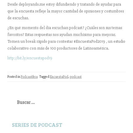
Desde deployando.me estoy difundiendo y tratando de ayudar para
que la encuesta refleje la mayor cantidad de opiniones y costumbres
de escuchas.
¿En qué momento del día escuchan podcast? ¿Cuáles son sus temas
favoritos? Estas respuestas nos ayudan muchísimo para mejorar.
Tomen un break rápido para contestar #EncuestaPod2019 , un estudio
colaborativo con más de 100 productores de Latinoamérica.
http://bit.ly/encuestapod19
Posted in
Podcastfera
Tagged
EncuestaPod
,
podcast
Buscar:
SERIES DE PODCAST