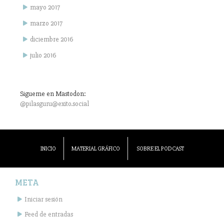
mayo 2017
marzo 2017
diciembre 2016
julio 2016
Sigueme en Mastodon:
@pilasguru@exito.social
INICIO
MATERIAL GRÁFICO
SOBRE EL PODCAST
META
Iniciar sesión
Feed de entradas