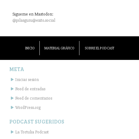
Sigueme en Mastodon:
@pilasguru@exito.social
INICIO
MATERIAL GRÁFICO
SOBRE EL PODCAST
META
Iniciar sesión
Feed de entradas
Feed de comentarios
WordPress.org
PODCAST SUGERIDOS
La Tortulia Podcast