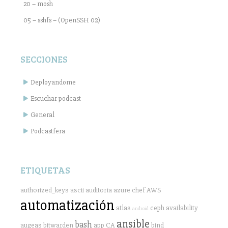
20 – mosh
05 – sshfs – (OpenSSH 02)
SECCIONES
Deployandome
Escuchar podcast
General
Podcastfera
ETIQUETAS
authorized_keys
ascii
auditoría
azure
chef
AWS
automatización
atlas
ceph
availability
android
ansible
bash
augeas
bitwarden
app
CA
bind