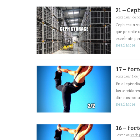
21 – Cep
Posted on
1 de n
Ceph es un s
que permite u
excelente per
Read More
17 – for
Posted on
12 de 
En el episodi
los servidore
directos por s
Read More
16 – for
Posted on
22 de 