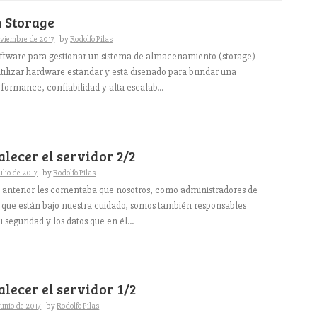
h Storage
oviembre de 2017
by
Rodolfo Pilas
oftware para gestionar un sistema de almacenamiento (storage)
tilizar hardware estándar y está diseñado para brindar una
formance, confiabilidad y alta escalab...
talecer el servidor 2/2
julio de 2017
by
Rodolfo Pilas
o anterior les comentaba que nosotros, como administradores de
s que están bajo nuestra cuidado, somos también responsables
u seguridad y los datos que en él...
talecer el servidor 1/2
junio de 2017
by
Rodolfo Pilas