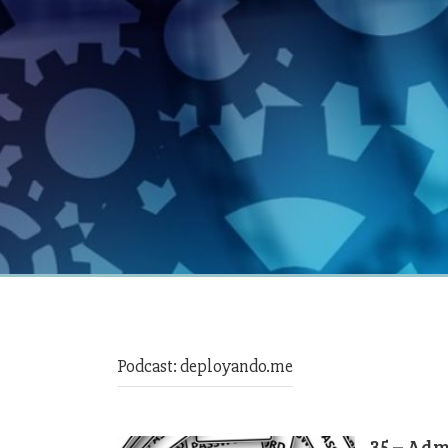
Podcast:
deployando.me
35 – Ad