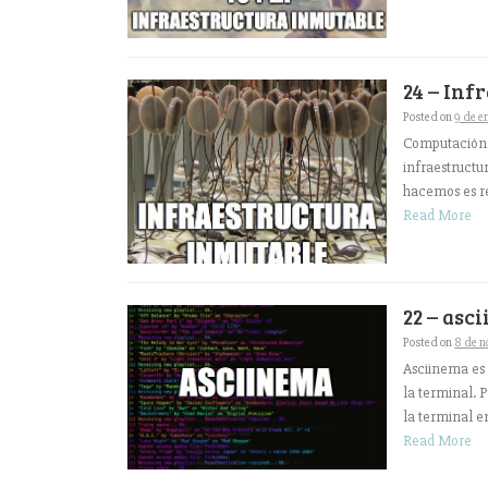
24 – Inf
Posted on
9 de e
Computación 
infraestructu
hacemos es r
Read More
22 – asc
Posted on
8 de n
Asciinema es 
la terminal. 
la terminal e
Read More