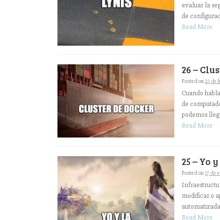
evaluar la se
de configurac
Read More
26 – Clu
Posted on
21 de 
Cuando habla
de computado
podemos llegar
Read More
25 – Yo 
Posted on
17 de 
Infraestructu
modificar o a
automatizada,
Read More