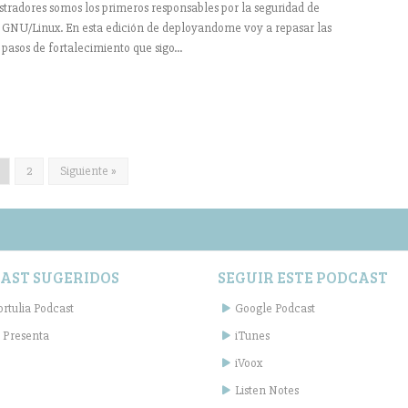
radores somos los primeros responsables por la seguridad de
s GNU/Linux. En esta edición de deployandome voy a repasar las
s pasos de fortalecimiento que sigo...
2
Siguiente »
AST SUGERIDOS
SEGUIR ESTE PODCAST
ortulia Podcast
Google Podcast
 Presenta
iTunes
iVoox
Listen Notes