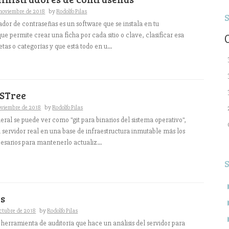
 noviembre de 2018
by
Rodolfo Pilas
dor de contraseñas es un software que se instala en tu
e permite crear una ficha por cada sitio o clave, clasificar esa
tas o categorías y que está todo en u...
OSTree
oviembre de 2018
by
Rodolfo Pilas
ral se puede ver como "git para binarios del sistema operativo",
 servidor real en una base de infraestructura inmutable más los
sarios para mantenerlo actualiz...
is
octubre de 2018
by
Rodolfo Pilas
herramienta de auditoría que hace un análisis del servidor para