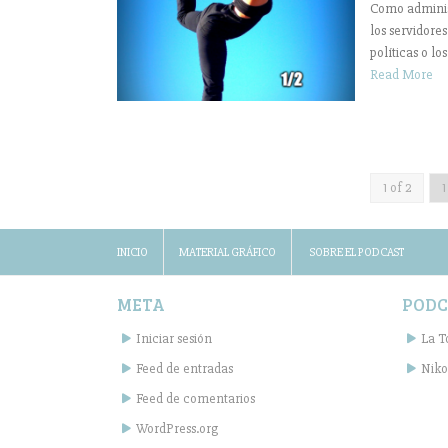
Como administ
los servidore
políticas o lo
Read More
1 of 2
1
INICIO
MATERIAL GRÁFICO
SOBRE EL PODCAST
META
PODC
Iniciar sesión
La T
Feed de entradas
Niko
Feed de comentarios
WordPress.org