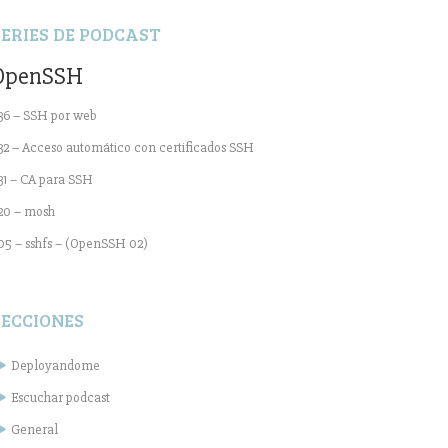
SERIES DE PODCAST
OpenSSH
36 – SSH por web
32 – Acceso automático con certificados SSH
31 – CA para SSH
20 – mosh
05 – sshfs – (OpenSSH 02)
SECCIONES
Deployandome
Escuchar podcast
General