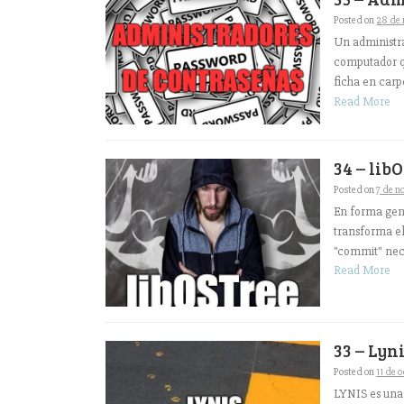
Posted on
28 de
Un administra
computador qu
ficha en carpe
Read More
34 – lib
Posted on
7 de n
En forma gene
transforma el
"commit" nece
Read More
33 – Lyn
Posted on
11 de 
LYNIS es una 