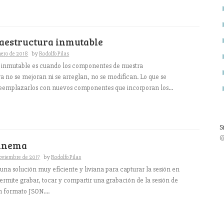
raestructura inmutable
nero de 2018
by
Rodolfo Pilas
inmutable es cuando los componentes de nuestra
ra no se mejoran ni se arreglan, no se modifican. Lo que se
eemplazarlos con nuevos componentes que incorporan los...
S
@
iinema
oviembre de 2017
by
Rodolfo Pilas
una solución muy eficiente y liviana para capturar la sesión en
Permite grabar, tocar y compartir una grabación de la sesión de
n formato JSON....