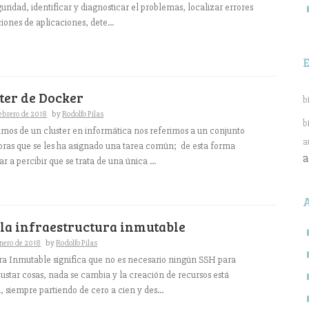
guridad, identificar y diagnosticar el problemas, localizar errores
iones de aplicaciones, dete...
ster de Docker
b
febrero de 2018
by
Rodolfo Pilas
b
mos de un cluster en informática nos referimos a un conjunto
a
ras que se les ha asignado una tarea común; de esta forma
a
 a percibir que se trata de una única ...
y la infraestructura inmutable
enero de 2018
by
Rodolfo Pilas
ra Inmutable significa que no es necesario ningún SSH para
justar cosas, nada se cambia y la creación de recursos está
 siempre partiendo de cero a cien y des...