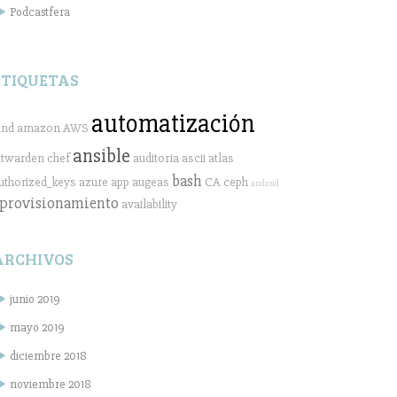
Podcastfera
ETIQUETAS
automatización
ind
amazon
AWS
ansible
itwarden
chef
auditoría
ascii
atlas
bash
uthorized_keys
azure
app
augeas
CA
ceph
android
provisionamiento
availability
ARCHIVOS
junio 2019
mayo 2019
diciembre 2018
noviembre 2018