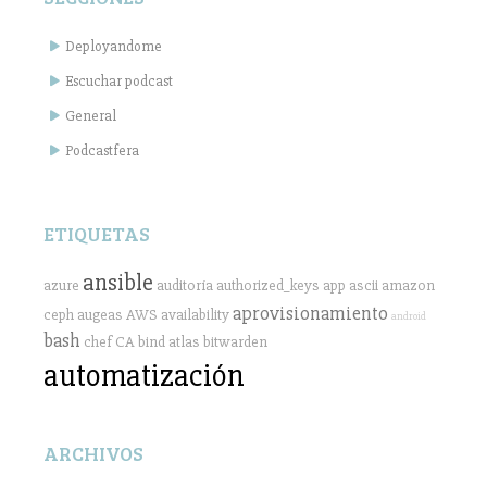
Deployandome
Escuchar podcast
General
Podcastfera
ETIQUETAS
ansible
azure
auditoría
authorized_keys
app
ascii
amazon
aprovisionamiento
ceph
augeas
AWS
availability
android
bash
chef
CA
bind
atlas
bitwarden
automatización
ARCHIVOS