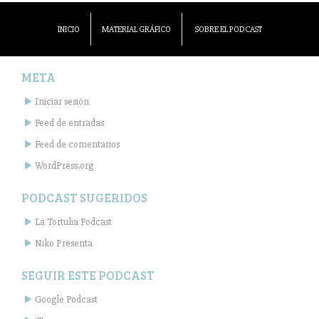
INICIO
MATERIAL GRÁFICO
SOBRE EL PODCAST
META
Iniciar sesión
Feed de entradas
Feed de comentarios
WordPress.org
PODCAST SUGERIDOS
La Tortulia Podcast
Niko Presenta
SEGUIR ESTE PODCAST
Google Podcast