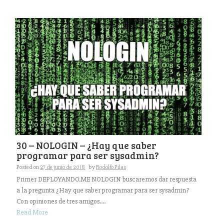
30 – NOLOGIN – ¿Hay que saber
programar para ser sysadmin?
Posted on
27 de junio de 2018
by
Rodolfo Pilas
Primer DEPLOYANDO.ME NOLOGIN buscaremos dar respuesta
a la pregunta ¿Hay que saber programar para ser sysadmin?
Con opiniones de tres amigos....
Read More