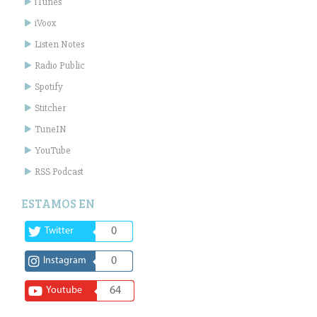
iTunes
iVoox
Listen Notes
Radio Public
Spotify
Stitcher
TuneIN
YouTube
RSS Podcast
ESTAMOS EN
Twitter
0
Instagram
0
Youtube
64